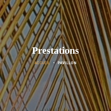
Prestations
ACCUEIL
•
PAVILLON